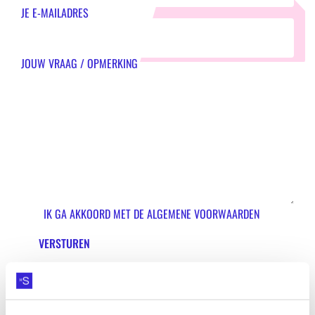
JE E-MAILADRES
ZOEKEN
JOUW VRAAG / OPMERKING
Contact
CONTACT
IK GA AKKOORD MET DE ALGEMENE VOORWAARDEN
HET STEDELIJK