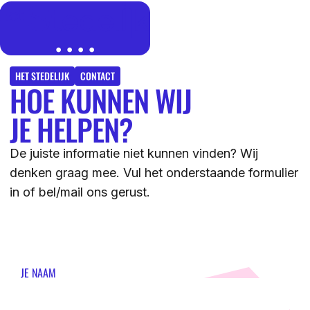
MENU
SLUITEN
IK BEN
HET STEDELIJK
CONTACT
HOE KUNNEN WIJ
IK WIL MEER WETEN
JE HELPEN?
GROEP 7/8 LEERLING/OUDER
OVER
De juiste informatie niet kunnen vinden? Wij
LEERLING/OUDER VAN HET STEDELIJK
denken graag mee. Vul het onderstaande formulier
DE LOCATIES
in of bel/mail ons gerust.
ACTUEEL
LEERKRACHT GROEP 7/8
DE ACTIVITEITEN
DE MOGELIJKHEDEN
KENNISBANK
DE ORGANISATIE
JE NAAM
DE OPEN DAGEN
WERKEN BIJ