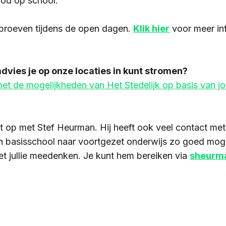
bod op school.
proeven tijdens de open dagen.
Klik hier
voor meer in
advies je op onze locaties in kunt stromen?
et de mogelijkheden van Het Stedelijk op basis van jo
 op met Stef Heurman. Hij heeft ook veel contact met
n basisschool naar voortgezet onderwijs zo goed mogel
t jullie meedenken. Je kunt hem bereiken via
sheurma