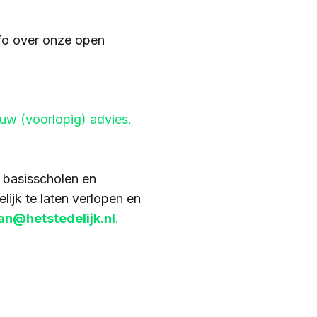
fo over onze open
uw (voorlopig) advies.
 basisscholen en
ijk te laten verlopen en
n@hetstedelijk.nl
.