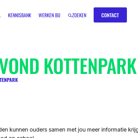
Contact
L
KENNISBANK
WERKEN BIJ
ZOEKEN
CONTACT
AVOND KOTTENPARK
TENPARK
IK BEN EEN
LEERKRACHT
GROEP 7/8
en kunnen ouders samen met jou meer informatie krijg