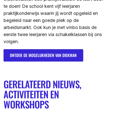
te doen! De school kent vijf leerjaren
praktijkonderwijs waarin jij wordt opgeleid en
begeleid naar een goede plek op de
arbeidsmarkt. Ook kun je met vmbo basis de
eerste twee leerjaren via schakelklassen bij ons
volgen.
Ontdek de mogelijkheden van Diekman
ONTDEK DE MOGELIJKHEDEN VAN DIEKMAN
GERELATEERD NIEUWS,
ACTIVITEITEN EN
WORKSHOPS
LEES
LEES
LEES
LEES
LEES
LEES
LEES
LEES
LEES
LEES
LEES
LEES
LEES
LEES
LEES
LEES
LEES
LEES
LEES
LEES