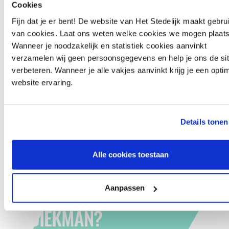
TERECHT
Cookies
ÉÉN
AAN HUN
UNIVERSITEIT
VOOR PRAKTIJKONDERWIJS
Fijn dat je er bent! De website van Het Stedelijk maakt gebru
DROOMBAAN
TWENTE
van cookies. Laat ons weten welke cookies we mogen plaat
SYMPOSIUM
Wanneer je noodzakelijk en statistiek cookies aanvinkt
‘INCLUSIVITEIT
Het Stedelijk
verzamelen wij geen persoonsgegevens en help je ons de sit
DIEKMAN
ALS OPLOSSING
verbeteren. Wanneer je alle vakjes aanvinkt krijg je een opti
VOOR KRAPTE
website ervaring.
praktijkonderwijs
vmbo basis
Praktijkschool
OP DE
ARBEIDSMARKT’
Details tonen
Alle cookies toestaan
HEB JE VRAGEN OVER
Aanpassen
DIEKMAN?