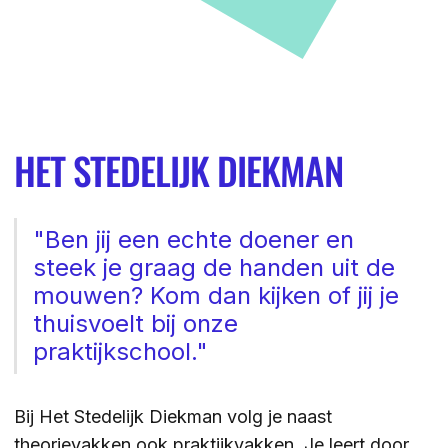
ZOEKEN
Contact
CONTACT
HET STEDELIJK DIEKMAN
"Ben jij een echte doener en
steek je graag de handen uit de
mouwen? Kom dan kijken of jij je
thuisvoelt bij onze
praktijkschool."
Bij Het Stedelijk Diekman volg je naast
theorievakken ook praktijkvakken. Je leert door