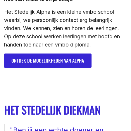
Het Stedelijk Alpha is een kleine vmbo school
waarbij we persoonlijk contact erg belangrijk
vinden. We kennen, zien en horen de leerlingen.
Op deze school werken leerlingen met hoofd en
handen toe naar een vmbo diploma.
Ontdek de mogelijkheden van Alpha
ONTDEK DE MOGELIJKHEDEN VAN ALPHA
HET STEDELIJK DIEKMAN
"Ben jij een echte doener en