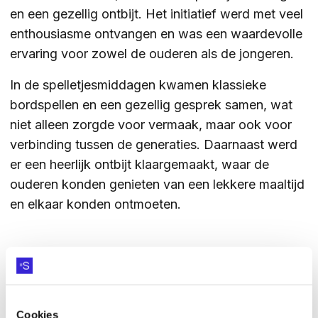
en een gezellig ontbijt. Het initiatief werd met veel
ZOEKEN
enthousiasme ontvangen en was een waardevolle
ervaring voor zowel de ouderen als de jongeren.
In de spelletjesmiddagen kwamen klassieke
Contact
CONTACT
bordspellen en een gezellig gesprek samen, wat
niet alleen zorgde voor vermaak, maar ook voor
verbinding tussen de generaties. Daarnaast werd
er een heerlijk ontbijt klaargemaakt, waar de
ouderen konden genieten van een lekkere maaltijd
en elkaar konden ontmoeten.
Deze activiteiten zijn onderdeel van de lessen
burgerschap op Het Alpha waarbij de leerlingen
niet alleen leren over hun verantwoordelijkheden
Cookies