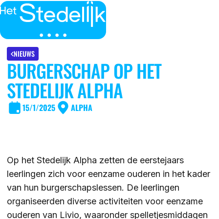
MENU
SLUITEN
IK BEN
NIEUWS
BURGERSCHAP OP HET
IK WIL MEER WETEN
STEDELIJK ALPHA
GROEP 7/8 LEERLING/OUDER
OVER
15/1/2025
ALPHA
LEERLING/OUDER VAN HET STEDELIJK
DE LOCATIES
ACTUEEL
LEERKRACHT GROEP 7/8
DE ACTIVITEITEN
Op het Stedelijk Alpha zetten de eerstejaars
DE MOGELIJKHEDEN
KENNISBANK
leerlingen zich voor eenzame ouderen in het kader
DE ORGANISATIE
van hun burgerschapslessen. De leerlingen
organiseerden diverse activiteiten voor eenzame
DE OPEN DAGEN
WERKEN BIJ
ouderen van Livio, waaronder spelletjesmiddagen