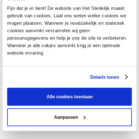
als burger, maar ook daadwerkelijk iets betekenen
Fijn dat je er bent! De website van Het Stedelijk maakt
voor hun gemeenschap. Het succes van dit
gebruik van cookies. Laat ons weten welke cookies we
initiatief heeft de eerstejaars leerlingen
mogen plaatsen. Wanneer je noodzakelijk en statistiek
cookies aanvinkt verzamelen wij geen
geïnspireerd om in de toekomst meer dergelijke
persoonsgegevens en help je ons de site te verbeteren.
activiteiten te organiseren.
Wanneer je alle vakjes aanvinkt krijg je een optimale
website ervaring.
Details tonen
Alle cookies toestaan
Aanpassen