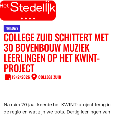
MENU
SLUITEN
IK BEN
NIEUWS
COLLEGE ZUID SCHITTERT MET
IK WIL MEER WETEN
30 BOVENBOUW MUZIEK
GROEP 7/8 LEERLING/OUDER
OVER
LEERLINGEN OP HET KWINT-
LEERLING/OUDER VAN HET STEDELIJK
PROJECT
DE LOCATIES
ACTUEEL
LEERKRACHT GROEP 7/8
19/2/2026
COLLEGE ZUID
DE ACTIVITEITEN
DE MOGELIJKHEDEN
KENNISBANK
DE ORGANISATIE
Na ruim 20 jaar keerde het KWINT-project terug in
DE OPEN DAGEN
WERKEN BIJ
de regio en wat zijn we trots. Dertig leerlingen van