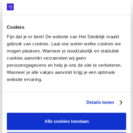
indrukwekkende avondshow. Onze leerlingen
straalden op het podium, vol zelfvertrouwen en
trots.
Cookies
Fijn dat je er bent! De website van Het Stedelijk maakt
In één dag zagen we hen groeien. KWINT liet zien
gebruik van cookies. Laat ons weten welke cookies we
wat belangrijk is op College Zuid: verbinding,
mogen plaatsen. Wanneer je noodzakelijk en statistiek
groei, verantwoordelijkheid en vooral: heel veel
cookies aanvinkt verzamelen wij geen
muziek. Op naar de volgende editie!
persoonsgegevens en help je ons de site te verbeteren.
Wanneer je alle vakjes aanvinkt krijg je een optimale
website ervaring.
Details tonen
Alle cookies toestaan