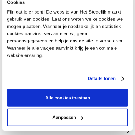
coachingsgesprekken, decaan gesprekken en
Cookies
geven inzicht in de data van informatieavonden en
Fijn dat je er bent! De website van Het Stedelijk maakt
open dagen. Kortom; wij zijn er voor de volledige
gebruik van cookies. Laat ons weten welke cookies we
mogen plaatsen. Wanneer je noodzakelijk en statistiek
begeleiding van de schakeling en aanmelding voor
cookies aanvinkt verzamelen wij geen
het vervolgonderwijs.
persoonsgegevens en help je ons de site te verbeteren.
Wanneer je alle vakjes aanvinkt krijg je een optimale
STOPT HET ALS DE LEERLINGEN
website ervaring.
NAAR DE 3E KLAS ZIJN?
Details tonen
Zeker niet. Na de schakeling naar de 3e klas
blijven we de (oud)leerlingen opzoeken op school
Alle cookies toestaan
en evalueren we samen met de decaan, de leerling
en de nieuwe mentoren. Dit doen we aan de ene
Aanpassen
kant om te zien hoe het met de leerling zelf gaat.
Aan de andere kant doen we dit om de aansluiting