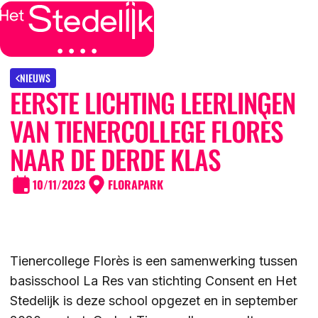
MENU
SLUITEN
IK BEN
NIEUWS
EERSTE LICHTING LEERLINGEN
IK WIL MEER WETEN
VAN TIENERCOLLEGE FLORÈS
GROEP 7/8 LEERLING/OUDER
OVER
NAAR DE DERDE KLAS
LEERLING/OUDER VAN HET STEDELIJK
10/11/2023
FLORAPARK
DE LOCATIES
ACTUEEL
LEERKRACHT GROEP 7/8
DE ACTIVITEITEN
DE MOGELIJKHEDEN
KENNISBANK
Tienercollege Florès is een samenwerking tussen
DE ORGANISATIE
basisschool La Res van stichting Consent en Het
DE OPEN DAGEN
Stedelijk is deze school opgezet en in september
WERKEN BIJ