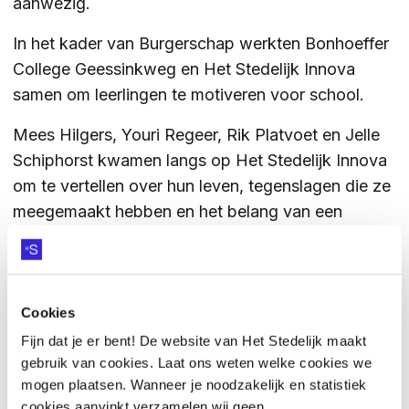
aanwezig.
ZOEKEN
In het kader van Burgerschap werkten Bonhoeffer
College Geessinkweg en Het Stedelijk Innova
samen om leerlingen te motiveren voor school.
Contact
CONTACT
Mees Hilgers, Youri Regeer, Rik Platvoet en Jelle
Schiphorst kwamen langs op Het Stedelijk Innova
om te vertellen over hun leven, tegenslagen die ze
meegemaakt hebben en het belang van een
diploma en het stellen van doelen.
Cookies
Het was een zeer geslaagde en inspirerende
middag!
Fijn dat je er bent! De website van Het Stedelijk maakt
gebruik van cookies. Laat ons weten welke cookies we
mogen plaatsen. Wanneer je noodzakelijk en statistiek
cookies aanvinkt verzamelen wij geen