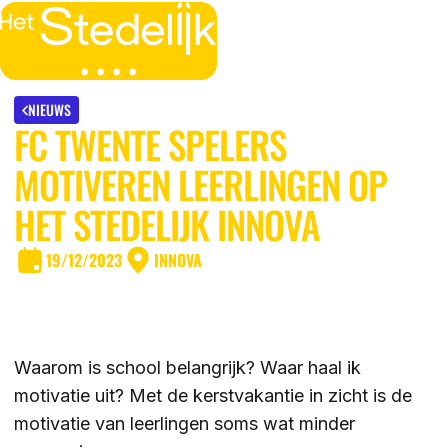
MENU
SLUITEN
IK BEN
NIEUWS
FC TWENTE SPELERS
IK WIL MEER WETEN
MOTIVEREN LEERLINGEN OP
GROEP 7/8 LEERLING/OUDER
OVER
HET STEDELIJK INNOVA
LEERLING/OUDER VAN HET STEDELIJK
19/12/2023
INNOVA
DE LOCATIES
ACTUEEL
LEERKRACHT GROEP 7/8
DE ACTIVITEITEN
DE MOGELIJKHEDEN
KENNISBANK
Waarom is school belangrijk? Waar haal ik
DE ORGANISATIE
motivatie uit? Met de kerstvakantie in zicht is de
DE OPEN DAGEN
motivatie van leerlingen soms wat minder
WERKEN BIJ