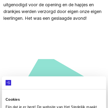
uitgenodigd voor de opening en de hapjes en
ZOEKEN
drankjes werden verzorgd door eigen onze eigen
leerlingen. Het was een geslaagde avond!
Contact
CONTACT
HEB JE VRAGEN OVER
DIEKMAN?
Cookies
Fijn dat je er bent! De website van Het Stedelijk maakt
Vraag het onze collega's
VRAAG HET ONZE COLLEGA'S