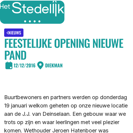
MENU
SLUITEN
IK BEN
NIEUWS
FEESTELIJKE OPENING NIEUWE
IK WIL MEER WETEN
PAND
GROEP 7/8 LEERLING/OUDER
OVER
12/12/2016
DIEKMAN
LEERLING/OUDER VAN HET STEDELIJK
DE LOCATIES
ACTUEEL
LEERKRACHT GROEP 7/8
DE ACTIVITEITEN
Buurtbewoners en partners werden op donderdag
DE MOGELIJKHEDEN
KENNISBANK
19 januari welkom geheten op onze nieuwe locatie
DE ORGANISATIE
aan de J.J. van Deinselaan. Een gebouw waar we
trots op zijn en waar leerlingen met veel plezier
DE OPEN DAGEN
WERKEN BIJ
komen. Wethouder Jeroen Hatenboer was