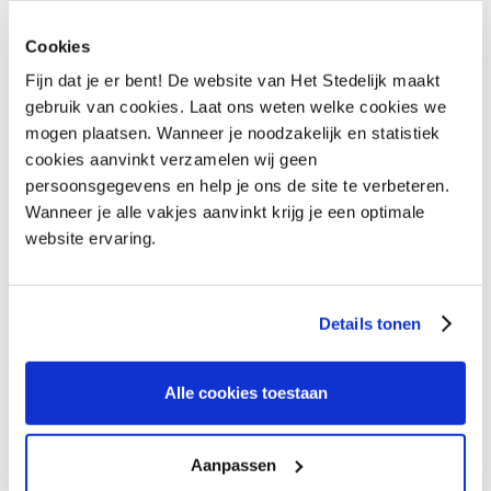
HEB JE VRAGEN OVER
Cookies
Fijn dat je er bent! De website van Het Stedelijk maakt
ALPHA?
gebruik van cookies. Laat ons weten welke cookies we
mogen plaatsen. Wanneer je noodzakelijk en statistiek
cookies aanvinkt verzamelen wij geen
Vraag het onze collega's
VRAAG HET ONZE COLLEGA'S
persoonsgegevens en help je ons de site te verbeteren.
Wanneer je alle vakjes aanvinkt krijg je een optimale
website ervaring.
Details tonen
Alle cookies toestaan
Aanpassen