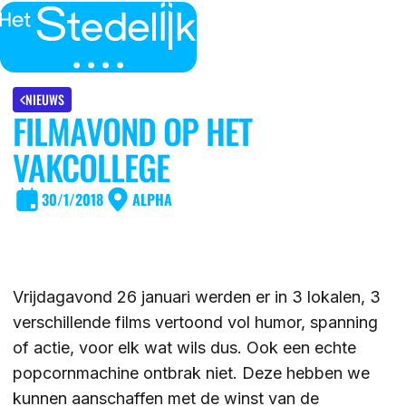
MENU
SLUITEN
IK BEN
NIEUWS
FILMAVOND OP HET
IK WIL MEER WETEN
VAKCOLLEGE
GROEP 7/8 LEERLING/OUDER
OVER
30/1/2018
ALPHA
LEERLING/OUDER VAN HET STEDELIJK
DE LOCATIES
ACTUEEL
LEERKRACHT GROEP 7/8
DE ACTIVITEITEN
Vrijdagavond 26 januari werden er in 3 lokalen, 3
DE MOGELIJKHEDEN
KENNISBANK
verschillende films vertoond vol humor, spanning
DE ORGANISATIE
of actie, voor elk wat wils dus. Ook een echte
popcornmachine ontbrak niet. Deze hebben we
DE OPEN DAGEN
WERKEN BIJ
kunnen aanschaffen met de winst van de