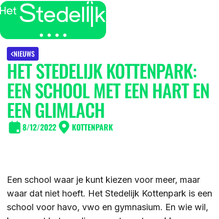
MENU
SLUITEN
IK BEN
NIEUWS
HET STEDELIJK KOTTENPARK:
IK WIL MEER WETEN
EEN SCHOOL MET EEN HART EN
GROEP 7/8 LEERLING/OUDER
OVER
EEN GLIMLACH
LEERLING/OUDER VAN HET STEDELIJK
8/12/2022
KOTTENPARK
DE LOCATIES
ACTUEEL
LEERKRACHT GROEP 7/8
DE ACTIVITEITEN
DE MOGELIJKHEDEN
KENNISBANK
Een school waar je kunt kiezen voor meer, maar
DE ORGANISATIE
waar dat niet hoeft. Het Stedelijk Kottenpark is een
DE OPEN DAGEN
school voor havo, vwo en gymnasium. En wie wil,
WERKEN BIJ