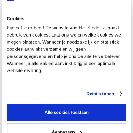
Cookies
HEB JE VRAGEN OVER
Fijn dat je er bent! De website van Het Stedelijk maakt
ISK?
gebruik van cookies. Laat ons weten welke cookies we
mogen plaatsen. Wanneer je noodzakelijk en statistiek
cookies aanvinkt verzamelen wij geen
persoonsgegevens en help je ons de site te verbeteren.
Vraag het onze collega's
VRAAG HET ONZE COLLEGA'S
Wanneer je alle vakjes aanvinkt krijg je een optimale
website ervaring.
Details tonen
Alle cookies toestaan
Aanpassen