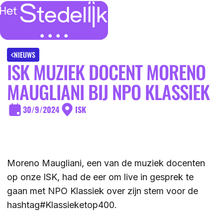
MENU
SLUITEN
IK BEN
NIEUWS
ISK MUZIEK DOCENT MORENO
IK WIL MEER WETEN
MAUGLIANI BIJ NPO KLASSIEK
GROEP 7/8 LEERLING/OUDER
OVER
30/9/2024
ISK
LEERLING/OUDER VAN HET STEDELIJK
DE LOCATIES
ACTUEEL
LEERKRACHT GROEP 7/8
DE ACTIVITEITEN
Moreno Maugliani, een van de muziek docenten
DE MOGELIJKHEDEN
KENNISBANK
op onze ISK, had de eer om live in gesprek te
DE ORGANISATIE
gaan met NPO Klassiek over zijn stem voor de
hashtag#Klassieketop400.
DE OPEN DAGEN
WERKEN BIJ