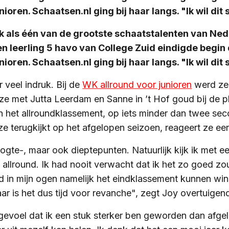
ioren. Schaatsen.nl ging bij haar langs. "Ik wil dit 
k als één van de grootste schaatstalenten van Ned
n leerling 5 havo van College Zuid eindigde begin d
ioren. Schaatsen.nl ging bij haar langs. "Ik wil dit 
 veel indruk. Bij de
WK allround voor junioren
werd ze
 ze met Jutta Leerdam en Sanne in ’t Hof goud bij de 
n het allroundklassement, op iets minder dan twee sec
e terugkijkt op het afgelopen seizoen, reageert ze eerl
ogte-, maar ook dieptepunten. Natuurlijk kijk ik met e
K allround. Ik had nooit verwacht dat ik het zo goed zo
ad in mijn ogen namelijk het eindklassement kunnen wi
 jaar is het dus tijd voor revanche", zegt Joy overtuigen
 gevoel dat ik een stuk sterker ben geworden dan afge