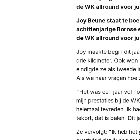
de WK allround voor jun
Joy Beune staat te boe
achttienjarige Bornse e
de WK allround voor jun
Joy maakte begin dit jaar
drie kilometer. Ook won
eindigde ze als tweede i
Als we haar vragen hoe z
"Het was een jaar vol ho
mijn prestaties bij de W
helemaal tevreden. Ik h
tekort, dat is balen. Dit
Ze vervolgt: "Ik heb het