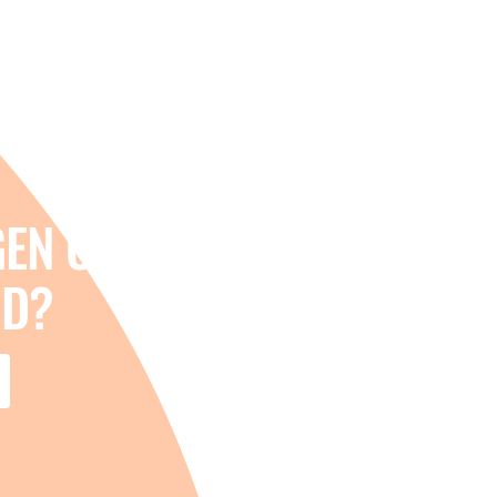
GEN OVER
ID?
's