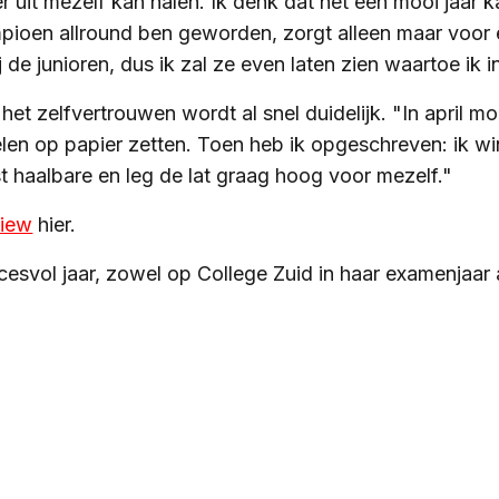
r uit mezelf kan halen. Ik denk dat het een mooi jaar 
ioen allround ben geworden, zorgt alleen maar voor ex
j de junioren, dus ik zal ze even laten zien waartoe ik i
het zelfvertrouwen wordt al snel duidelijk. "In april m
len op papier zetten. Toen heb ik opgeschreven: ik win
gst haalbare en leg de lat graag hoog voor mezelf."
view
hier.
svol jaar, zowel op College Zuid in haar examenjaar 