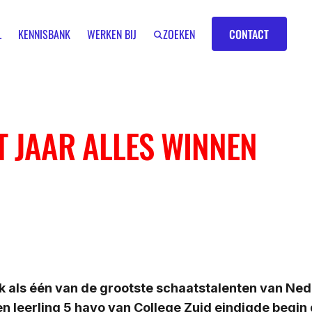
Contact
L
KENNISBANK
WERKEN BIJ
ZOEKEN
CONTACT
T JAAR ALLES WINNEN
IK BEN EEN
LEERKRACHT
GROEP 7/8
k als één van de grootste schaatstalenten van Ned
n leerling 5 havo van College Zuid eindigde begin d