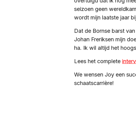
overtuigd dat ik nog mee
seizoen geen wereldkamp
wordt mijn laatste jaar bi
Dat de Bornse barst van 
Johan Freriksen mijn doe
ha. Ik wil altijd het hoo
Lees het complete
inter
We wensen Joy een succe
schaatscarrière!