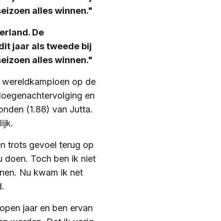
seizoen alles winnen."
erland. De
it jaar als tweede bij
seizoen alles winnen."
 wereldkampioen op de
ploegenachtervolging en
onden (1.88) van Jutta.
ijk.
en trots gevoel terug op
u doen. Toch ben ik niet
nnen. Nu kwam ik net
d.
lopen jaar en ben ervan