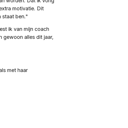
kan worden. Dat ik vorig
tra motivatie. Dit
n staat ben."
oest ik van mijn coach
 gewoon alles dit jaar,
als met haar