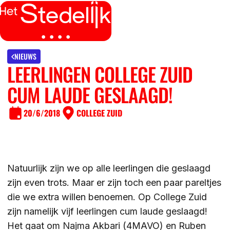
MENU
SLUITEN
IK BEN
NIEUWS
LEERLINGEN COLLEGE ZUID
IK WIL MEER WETEN
CUM LAUDE GESLAAGD!
GROEP 7/8 LEERLING/OUDER
OVER
20/6/2018
COLLEGE ZUID
LEERLING/OUDER VAN HET STEDELIJK
DE LOCATIES
ACTUEEL
LEERKRACHT GROEP 7/8
DE ACTIVITEITEN
Natuurlijk zijn we op alle leerlingen die geslaagd
DE MOGELIJKHEDEN
KENNISBANK
zijn even trots. Maar er zijn toch een paar pareltjes
DE ORGANISATIE
die we extra willen benoemen. Op College Zuid
zijn namelijk vijf leerlingen cum laude geslaagd!
DE OPEN DAGEN
WERKEN BIJ
Het gaat om Najma Akbari (4MAVO) en Ruben