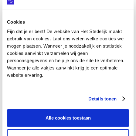
Cookies
HEB JE VRAGEN OVER
Fijn dat je er bent! De website van Het Stedelijk maakt
gebruik van cookies. Laat ons weten welke cookies we
COLLEGE ZUID?
mogen plaatsen. Wanneer je noodzakelijk en statistiek
cookies aanvinkt verzamelen wij geen
persoonsgegevens en help je ons de site te verbeteren.
Vraag het onze collega's
VRAAG HET ONZE COLLEGA'S
Wanneer je alle vakjes aanvinkt krijg je een optimale
website ervaring.
Details tonen
Alle cookies toestaan