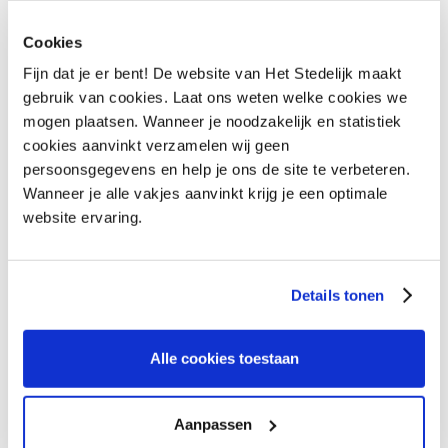
HEB JE VRAGEN OVER
Cookies
Fijn dat je er bent! De website van Het Stedelijk maakt
COLLEGE ZUID?
gebruik van cookies. Laat ons weten welke cookies we
mogen plaatsen. Wanneer je noodzakelijk en statistiek
cookies aanvinkt verzamelen wij geen
Vraag het onze collega's
VRAAG HET ONZE COLLEGA'S
persoonsgegevens en help je ons de site te verbeteren.
Wanneer je alle vakjes aanvinkt krijg je een optimale
website ervaring.
Details tonen
Alle cookies toestaan
Aanpassen