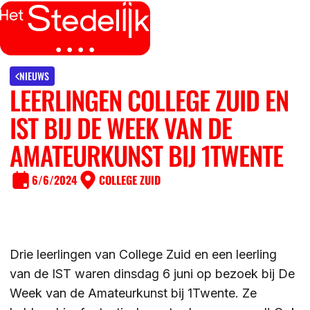
MENU
SLUITEN
IK BEN
NIEUWS
LEERLINGEN COLLEGE ZUID EN
IK WIL MEER WETEN
IST BIJ DE WEEK VAN DE
GROEP 7/8 LEERLING/OUDER
OVER
AMATEURKUNST BIJ 1TWENTE
LEERLING/OUDER VAN HET STEDELIJK
6/6/2024
COLLEGE ZUID
DE LOCATIES
ACTUEEL
LEERKRACHT GROEP 7/8
DE ACTIVITEITEN
DE MOGELIJKHEDEN
KENNISBANK
Drie leerlingen van College Zuid en een leerling
DE ORGANISATIE
van de IST waren dinsdag 6 juni op bezoek bij De
DE OPEN DAGEN
Week van de Amateurkunst bij 1Twente. Ze
WERKEN BIJ