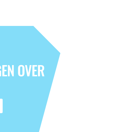
GEN OVER
's