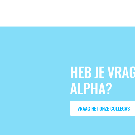
HEB JE VRA
ALPHA?
Vraag het onze collega
VRAAG HET ONZE COLLEGA'S