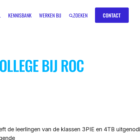
Contact
L
KENNISBANK
WERKEN BIJ
ZOEKEN
CONTACT
OLLEGE BIJ ROC
IK BEN EEN
LEERKRACHT
GROEP 7/8
t de leerlingen van de klassen 3PIE en 4TB uitgenod
agende