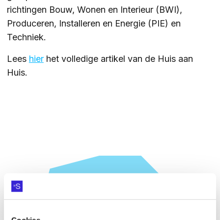
richtingen Bouw, Wonen en Interieur (BWI),
ZOEKEN
Produceren, Installeren en Energie (PIE) en
Techniek.
Lees
hier
het volledige artikel van de Huis aan
Contact
CONTACT
Huis.
HEB JE VRAGEN OVER
Cookies