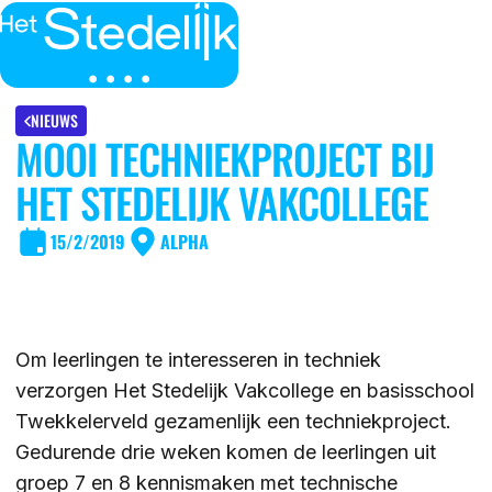
MENU
SLUITEN
IK BEN
NIEUWS
MOOI TECHNIEKPROJECT BIJ
IK WIL MEER WETEN
HET STEDELIJK VAKCOLLEGE
GROEP 7/8 LEERLING/OUDER
OVER
15/2/2019
ALPHA
LEERLING/OUDER VAN HET STEDELIJK
DE LOCATIES
ACTUEEL
LEERKRACHT GROEP 7/8
DE ACTIVITEITEN
Om leerlingen te interesseren in techniek
DE MOGELIJKHEDEN
KENNISBANK
verzorgen Het Stedelijk Vakcollege en basisschool
DE ORGANISATIE
Twekkelerveld gezamenlijk een techniekproject.
Gedurende drie weken komen de leerlingen uit
DE OPEN DAGEN
WERKEN BIJ
groep 7 en 8 kennismaken met technische