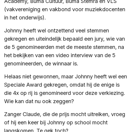
Academy, Buma Cultuur, Buma Stemra en VLS
(vakvereniging en vakbond voor muziekdocenten
ZOEKEN
in het onderwijs).
Johnny heeft wel ontzettend veel stemmen
gekregen en uiteindelijk bepaald een jury, wie van
Contact
CONTACT
de 5 genomineerden met de meeste stemmen, na
het bekijken van een video interview van de 5
genomineerden, de winnaar is.
Helaas niet gewonnen, maar Johnny heeft wel een
Speciale Award gekregen, omdat hij de enige is
die 4x op rij is genomineerd voor deze verkiezing.
Wie kan dat nu ook zeggen?
Zanger Claude, die de prijs mocht uitreiken, vroeg
of hij een keer bij Johnny op school mocht
langskomen. Te gek toch?