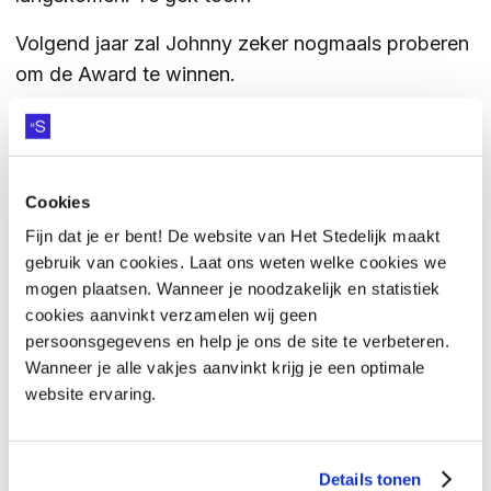
Volgend jaar zal Johnny zeker nogmaals proberen
om de Award te winnen.
Cookies
Fijn dat je er bent! De website van Het Stedelijk maakt
gebruik van cookies. Laat ons weten welke cookies we
mogen plaatsen. Wanneer je noodzakelijk en statistiek
cookies aanvinkt verzamelen wij geen
persoonsgegevens en help je ons de site te verbeteren.
HEB JE VRAGEN OVER
Wanneer je alle vakjes aanvinkt krijg je een optimale
KOTTENPARK?
website ervaring.
Vraag het onze collega's
VRAAG HET ONZE COLLEGA'S
Details tonen