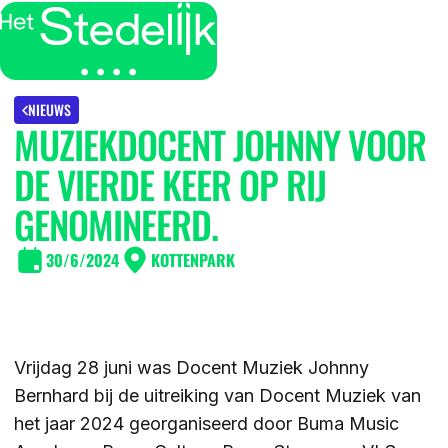
MENU
SLUITEN
IK BEN
NIEUWS
MUZIEKDOCENT JOHNNY VOOR
IK WIL MEER WETEN
DE VIERDE KEER OP RIJ
GROEP 7/8 LEERLING/OUDER
OVER
GENOMINEERD.
LEERLING/OUDER VAN HET STEDELIJK
30/6/2024
KOTTENPARK
DE LOCATIES
ACTUEEL
LEERKRACHT GROEP 7/8
DE ACTIVITEITEN
DE MOGELIJKHEDEN
KENNISBANK
Vrijdag 28 juni was Docent Muziek Johnny
DE ORGANISATIE
Bernhard bij de uitreiking van Docent Muziek van
DE OPEN DAGEN
het jaar 2024 georganiseerd door Buma Music
WERKEN BIJ