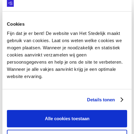
school en de taalontwikkeling van toekomstige
generaties.
Een krachtige stap in de richting van
Cookies
kansengelijkheid
Fijn dat je er bent! De website van Het Stedelijk maakt
gebruik van cookies. Laat ons weten welke cookies we
Nieuwsgierig? Kom gerust langs
mogen plaatsen. Wanneer je noodzakelijk en statistiek
Ben je benieuwd naar hoe het leerwerkplein eruit
cookies aanvinkt verzamelen wij geen
ziet? Kom gerust langs op donderdag 9 februari
persoonsgegevens en help je ons de site te verbeteren.
Wanneer je alle vakjes aanvinkt krijg je een optimale
om 13.30 uur. Een hapje en drankje staan voor je
website ervaring.
klaar.
Nieuwsgierig? Kom gerust langs
Details tonen
Alle cookies toestaan