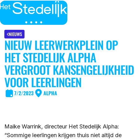
MENU
SLUITEN
IK BEN
NIEUWS
NIEUW LEERWERKPLEIN OP
IK WIL MEER WETEN
HET STEDELIJK ALPHA
GROEP 7/8 LEERLING/OUDER
OVER
VERGROOT KANSENGELIJKHEID
LEERLING/OUDER VAN HET STEDELIJK
VOOR LEERLINGEN
DE LOCATIES
ACTUEEL
LEERKRACHT GROEP 7/8
7/2/2023
ALPHA
DE ACTIVITEITEN
DE MOGELIJKHEDEN
KENNISBANK
DE ORGANISATIE
Maike Warrink, directeur Het Stedelijk Alpha:
DE OPEN DAGEN
WERKEN BIJ
“Sommige leerlingen krijgen thuis niet altijd de