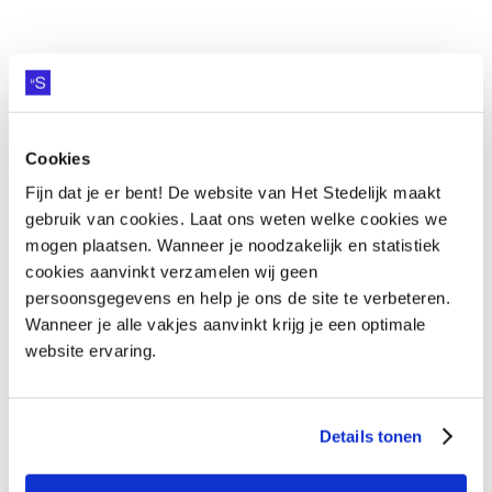
Cookies
Fijn dat je er bent! De website van Het Stedelijk maakt
gebruik van cookies. Laat ons weten welke cookies we
mogen plaatsen. Wanneer je noodzakelijk en statistiek
HEB JE VRAGEN OVER
cookies aanvinkt verzamelen wij geen
persoonsgegevens en help je ons de site te verbeteren.
COLLEGE ZUID?
Wanneer je alle vakjes aanvinkt krijg je een optimale
website ervaring.
Vraag het onze collega's
VRAAG HET ONZE COLLEGA'S
Details tonen