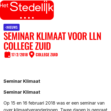
MENU
SLUITEN
IK BEN
NIEUWS
SEMINAR KLIMAAT VOOR LLN
IK WIL MEER WETEN
COLLEGE ZUID
GROEP 7/8 LEERLING/OUDER
OVER
17/2/2018
COLLEGE ZUID
LEERLING/OUDER VAN HET STEDELIJK
DE LOCATIES
ACTUEEL
LEERKRACHT GROEP 7/8
DE ACTIVITEITEN
Seminar Klimaat
DE MOGELIJKHEDEN
KENNISBANK
Seminar Klimaat
DE ORGANISATIE
DE OPEN DAGEN
Op 15 en 16 februari 2018 was er een seminar van
WERKEN BIJ
over klimaatveranderingen. Twee dagen is gepraat