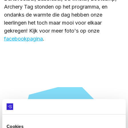
Archery Tag stonden op het programma, en
ZOEKEN
ondanks de warmte die dag hebben onze
leerlingen het toch maar mooi voor elkaar
gekregen! Kijk voor meer foto's op onze
facebookpagina
.
Contact
CONTACT
HEB JE VRAGEN OVER
ALPHA?
Cookies