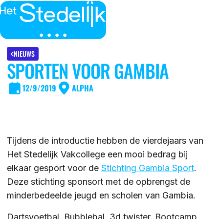
MENU
SLUITEN
IK BEN
NIEUWS
SPORTEN VOOR GAMBIA
IK WIL MEER WETEN
GROEP 7/8 LEERLING/OUDER
12/9/2019
ALPHA
OVER
LEERLING/OUDER VAN HET STEDELIJK
DE LOCATIES
ACTUEEL
Tijdens de introductie hebben de vierdejaars van
LEERKRACHT GROEP 7/8
DE ACTIVITEITEN
Het Stedelijk Vakcollege een mooi bedrag bij
DE MOGELIJKHEDEN
elkaar gesport voor de
Stichting Gambia Sport
.
KENNISBANK
Deze stichting sponsort met de opbrengst de
DE ORGANISATIE
minderbedeelde jeugd en scholen van Gambia.
DE OPEN DAGEN
WERKEN BIJ
Dartsvoetbal, Bubblebal, 3d twister, Bootcamp,