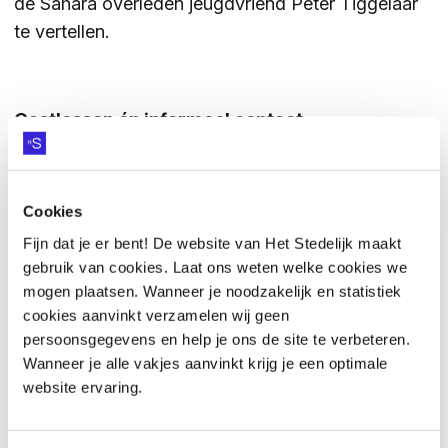
de Sahara overleden jeugdvriend Peter Tiggelaar
te vertellen.
Gastlessen én informeel contact
Naast gastlessen organiseren we voor elke
gastdocent ook een ‘meet & greet’-moment op
Cookies
ons studieplein, in een van de reguliere pauzes. Zo
Fijn dat je er bent! De website van Het Stedelijk maakt
krijgen leerlingen van alle klassen de kans
gebruik van cookies. Laat ons weten welke cookies we
persoonlijk kennis te maken met de uitgenodigde
mogen plaatsen. Wanneer je noodzakelijk en statistiek
gastdocenten. Bijvoorbeeld Jocel Flemming uit 5H
cookies aanvinkt verzamelen wij geen
maakt hier graag gebruik van: “Ik ga zelf volgend
persoonsgegevens en help je ons de site te verbeteren.
jaar journalistiek studeren in Zwolle. Van zulke
Wanneer je alle vakjes aanvinkt krijg je een optimale
ervaren journalisten en schrijvers kan ik veel leren!”
website ervaring.