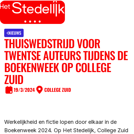
MENU
SLUITEN
IK BEN
NIEUWS
THUISWEDSTRIJD VOOR
IK WIL MEER WETEN
TWENTSE AUTEURS TIJDENS DE
GROEP 7/8 LEERLING/OUDER
OVER
BOEKENWEEK OP COLLEGE
LEERLING/OUDER VAN HET STEDELIJK
ZUID
DE LOCATIES
ACTUEEL
LEERKRACHT GROEP 7/8
19/3/2024
COLLEGE ZUID
DE ACTIVITEITEN
DE MOGELIJKHEDEN
KENNISBANK
DE ORGANISATIE
Werkelijkheid en fictie lopen door elkaar in de
DE OPEN DAGEN
WERKEN BIJ
Boekenweek 2024. Op Het Stedelijk, College Zuid