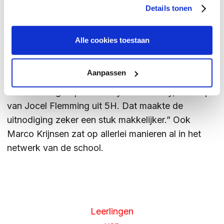
Details tonen
Thuiswedstrijd toeval?
Is het toeval dat de gastsprekers deze
Alle cookies toestaan
boekenweek allemaal uit Twente komen? “Niet
helemaal,” legt Zwart uit, “Marcel Kuiper, een van
Aanpassen
de genoemde oud-leerlingen van College Zuid uit
de vriendengroep van Eddy van der Ley, is de opa
van Jocel Flemming uit 5H. Dat maakte de
uitnodiging zeker een stuk makkelijker.” Ook
Marco Krijnsen zat op allerlei manieren al in het
netwerk van de school.
Leerlingen