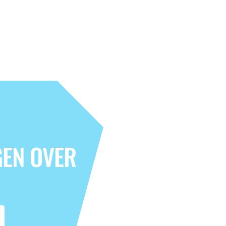
GEN OVER
's