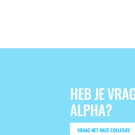
HEB JE VRA
ALPHA?
Vraag het onze collega
VRAAG HET ONZE COLLEGA'S