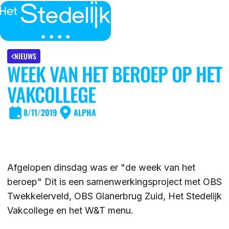
MENU
SLUITEN
IK BEN
NIEUWS
WEEK VAN HET BEROEP OP HET
IK WIL MEER WETEN
VAKCOLLEGE
GROEP 7/8 LEERLING/OUDER
OVER
8/11/2019
ALPHA
LEERLING/OUDER VAN HET STEDELIJK
DE LOCATIES
ACTUEEL
LEERKRACHT GROEP 7/8
DE ACTIVITEITEN
Afgelopen dinsdag was er "de week van het
DE MOGELIJKHEDEN
KENNISBANK
beroep" Dit is een samenwerkingsproject met OBS
DE ORGANISATIE
Twekkelerveld, OBS Glanerbrug Zuid, Het Stedelijk
Vakcollege en het W&T menu.
DE OPEN DAGEN
WERKEN BIJ