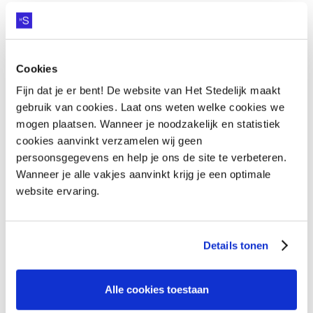
Cookies
Fijn dat je er bent! De website van Het Stedelijk maakt
HEB JE VRAGEN OVER
gebruik van cookies. Laat ons weten welke cookies we
mogen plaatsen. Wanneer je noodzakelijk en statistiek
ALPHA?
cookies aanvinkt verzamelen wij geen
persoonsgegevens en help je ons de site te verbeteren.
Wanneer je alle vakjes aanvinkt krijg je een optimale
Vraag het onze collega's
VRAAG HET ONZE COLLEGA'S
website ervaring.
Details tonen
Alle cookies toestaan