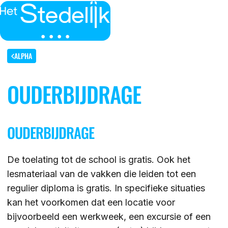
MENU
SLUITEN
IK BEN
ALPHA
OUDERBIJDRAGE
IK WIL MEER WETEN
GROEP 7/8 LEERLING/OUDER
OVER
LEERLING/OUDER VAN HET STEDELIJK
OUDERBIJDRAGE
DE LOCATIES
ACTUEEL
LEERKRACHT GROEP 7/8
DE ACTIVITEITEN
De toelating tot de school is gratis. Ook het
DE MOGELIJKHEDEN
lesmateriaal van de vakken die leiden tot een
KENNISBANK
regulier diploma is gratis. In specifieke situaties
DE ORGANISATIE
kan het voorkomen dat een locatie voor
DE OPEN DAGEN
WERKEN BIJ
bijvoorbeeld een werkweek, een excursie of een