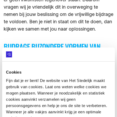
vragen wij je vriendelijk dit in overweging te
nemen bij jouw beslissing om de vrijwillige bijdrage
te voldoen. Ben je niet in staat om dit te doen, dan
kijken we samen met jou naar oplossingen.
BIJDRAGE BIJZONDERE VORMEN VAN
ONDERWIJS & EXAMENS
Naast regulier onderwijs biedt Het Stedelijk Alpha
Cookies
ook bijzondere onderwijsvormen en examens aan.
Fijn dat je er bent! De website van Het Stedelijk maakt
Dit betreft de Topsport Talent School. Hiervoor
gebruik van cookies. Laat ons weten welke cookies we
vragen wij een verplichte ouderbijdrage van €200
mogen plaatsen. Wanneer je noodzakelijk en statistiek
per jaar.
cookies aanvinkt verzamelen wij geen
persoonsgegevens en help je ons de site te verbeteren.
Wanneer je alle vakjes aanvinkt krijg je een optimale
KLEDINGBIJDRAGE