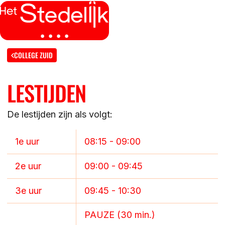
MENU
SLUITEN
IK BEN
COLLEGE ZUID
LESTIJDEN
IK WIL MEER WETEN
GROEP 7/8 LEERLING/OUDER
OVER
De lestijden zijn als volgt:
LEERLING/OUDER VAN HET STEDELIJK
DE LOCATIES
ACTUEEL
1e uur
08:15 - 09:00
LEERKRACHT GROEP 7/8
DE ACTIVITEITEN
2e uur
09:00 - 09:45
DE MOGELIJKHEDEN
KENNISBANK
DE ORGANISATIE
3e uur
09:45 - 10:30
DE OPEN DAGEN
WERKEN BIJ
PAUZE (30 min.)