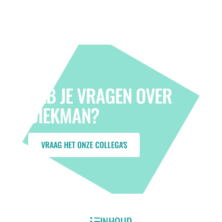
HEB JE VRAGEN OVER
DIEKMAN?
Vraag het onze collega's
VRAAG HET ONZE COLLEGA'S
INHOUD