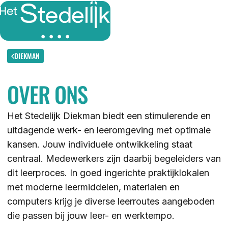
MENU
SLUITEN
IK BEN
DIEKMAN
OVER ONS
IK WIL MEER WETEN
GROEP 7/8 LEERLING/OUDER
OVER
Het Stedelijk Diekman biedt een stimulerende en
LEERLING/OUDER VAN HET STEDELIJK
uitdagende werk- en leeromgeving met optimale
DE LOCATIES
ACTUEEL
kansen. Jouw individuele ontwikkeling staat
LEERKRACHT GROEP 7/8
DE ACTIVITEITEN
centraal. Medewerkers zijn daarbij begeleiders van
DE MOGELIJKHEDEN
dit leerproces. In goed ingerichte praktijklokalen
KENNISBANK
met moderne leermiddelen, materialen en
DE ORGANISATIE
computers krijg je diverse leerroutes aangeboden
DE OPEN DAGEN
WERKEN BIJ
die passen bij jouw leer- en werktempo.