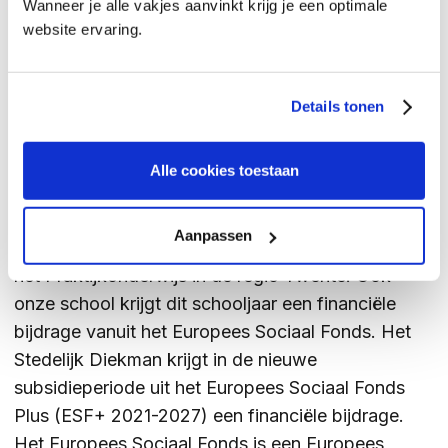
Wanneer je alle vakjes aanvinkt krijg je een optimale
website ervaring.
Details tonen
EUROPEES SOCIAAL FONDS PLUS
Alle cookies toestaan
De gemeente Enschede heeft subsidie
aangevraagd voor de arbeidstoeleiding van
Aanpassen
leerlingen uit het Voortgezet Speciaal Onderwijs en
het Praktijkonderwijs in de regio Twente. Ook
onze school krijgt dit schooljaar een financiële
bijdrage vanuit het Europees Sociaal Fonds. Het
Stedelijk Diekman krijgt in de nieuwe
subsidieperiode uit het Europees Sociaal Fonds
Plus (ESF+ 2021-2027) een financiële bijdrage.
Het Europees Sociaal Fonds is een Europees