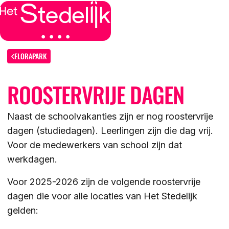
MENU
SLUITEN
IK BEN
FLORAPARK
ROOSTERVRIJE DAGEN
IK WIL MEER WETEN
GROEP 7/8 LEERLING/OUDER
OVER
Naast de schoolvakanties zijn er nog roostervrije
LEERLING/OUDER VAN HET STEDELIJK
dagen (studiedagen). Leerlingen zijn die dag vrij.
DE LOCATIES
ACTUEEL
Voor de medewerkers van school zijn dat
LEERKRACHT GROEP 7/8
DE ACTIVITEITEN
werkdagen.
DE MOGELIJKHEDEN
KENNISBANK
Voor 2025-2026 zijn de volgende roostervrije
DE ORGANISATIE
dagen die voor alle locaties van Het Stedelijk
gelden:
DE OPEN DAGEN
WERKEN BIJ