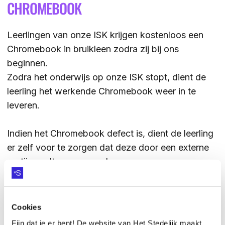
CHROMEBOOK
ZOEKEN
Leerlingen van onze ISK krijgen kostenloos een
Chromebook in bruikleen zodra zij bij ons
beginnen.
Contact
CONTACT
Zodra het onderwijs op onze ISK stopt, dient de
leerling het werkende Chromebook weer in te
leveren.
Indien het Chromebook defect is, dient de leerling
er zelf voor te zorgen dat deze door een externe
partij wordt gerepareerd.
Indien het Chromebook niet meer te repareren is,
worden hier door ons kosten voor in rekening
gebracht.
Cookies
U ontvangt hier dan een factuur voor ter hoogte
Fijn dat je er bent! De website van Het Stedelijk maakt