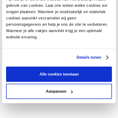
van €100,- EUR.
gebruik van cookies. Laat ons weten welke cookies we
Het bedrag dient u aan ons over te maken.
mogen plaatsen. Wanneer je noodzakelijk en statistiek
cookies aanvinkt verzamelen wij geen
persoonsgegevens en help je ons de site te verbeteren.
Wanneer je alle vakjes aanvinkt krijg je een optimale
website ervaring.
Details tonen
Alle cookies toestaan
Aanpassen