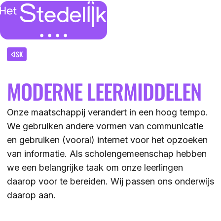
MENU
SLUITEN
IK BEN
ISK
MODERNE LEERMIDDELEN
IK WIL MEER WETEN
GROEP 7/8 LEERLING/OUDER
OVER
Onze maatschappij verandert in een hoog tempo.
LEERLING/OUDER VAN HET STEDELIJK
We gebruiken andere vormen van communicatie
DE LOCATIES
ACTUEEL
en gebruiken (vooral) internet voor het opzoeken
LEERKRACHT GROEP 7/8
DE ACTIVITEITEN
van informatie. Als scholengemeenschap hebben
DE MOGELIJKHEDEN
we een belangrijke taak om onze leerlingen
KENNISBANK
daarop voor te bereiden. Wij passen ons onderwijs
DE ORGANISATIE
daarop aan.
DE OPEN DAGEN
WERKEN BIJ