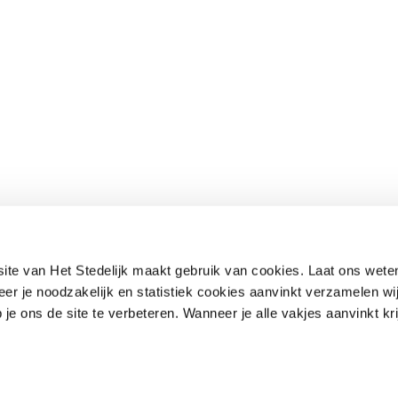
Alpha
Open dagen
College Zuid
Schoolgids
Diekman
Werken bij
Florapark
Innova
ISK
IST
Kottenpark
Zwering
bsite van Het Stedelijk maakt gebruik van cookies. Laat ons wet
r je noodzakelijk en statistiek cookies aanvinkt verzamelen wi
e ons de site te verbeteren. Wanneer je alle vakjes aanvinkt kri
privacyverklaring
cookiebeleid
nieuwsbrief