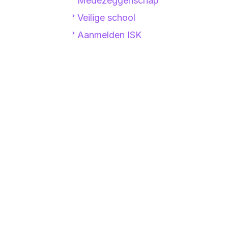
Roostervrije dagen
Medezeggenschap
Ziekmelden/verlof aanvragen
Veilige school
Lessentabellen
Aanmelden ISK
Begeleiding & Ondersteuning