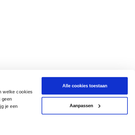
groep 7/8 leerling/ouder
leerling/ouder van Het Stedelijk
leerkracht groep 7/8
Alle cookies toestaan
en welke cookies
j geen
Aanpassen
jg je een