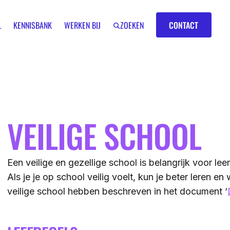
Contact
L
KENNISBANK
WERKEN BIJ
ZOEKEN
CONTACT
VEILIGE SCHOOL
IK BEN EEN
LEERKRACHT
GROEP 7/8
Een veilige en gezellige school is belangrijk voor lee
Als je je op school veilig voelt, kun je beter leren 
veilige school hebben beschreven in het document ‘