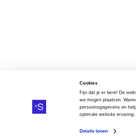
Calslaan 17, Campus UT
Postbus 3883
7500DW Enschede
(053) 4800 000
info@hetstedelijk.nl
Cookies
Fijn dat je er bent! De we
we mogen plaatsen. Wannee
persoonsgegevens en help j
optimale website ervaring.
Details tonen