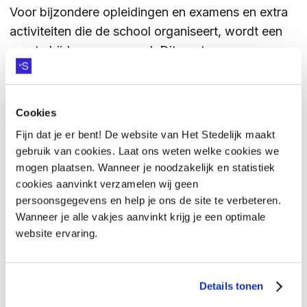
Voor bijzondere opleidingen en examens en extra
activiteiten die de school organiseert, wordt een
aparte bijdrage gevraagd. Dit gaat om:
Bijdrage voor werkweken en excursies
Bijdrage voor bijzondere vormen van onderwijs
Cookies
en bijzonder examens (tto, sportstroom,
Fijn dat je er bent! De website van Het Stedelijk maakt
theaterdans, muziekstroom, etc.)
gebruik van cookies. Laat ons weten welke cookies we
Ouderbijdrage voor activiteiten buiten het
mogen plaatsen. Wanneer je noodzakelijk en statistiek
lesprogramma
cookies aanvinkt verzamelen wij geen
persoonsgegevens en help je ons de site te verbeteren.
Hieronder tref je van de betreffende locatie de
Wanneer je alle vakjes aanvinkt krijg je een optimale
exacte bedragen aan. Dat geldt eveneens voor de
website ervaring.
uitstapjes buiten school waarvoor de school een
ongevallen- en reisverzekering heeft afgesloten.
Details tonen
Klik hier voor het overzicht.