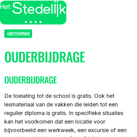
MENU
SLUITEN
IK BEN
KOTTENPARK
OUDERBIJDRAGE
IK WIL MEER WETEN
GROEP 7/8 LEERLING/OUDER
OVER
LEERLING/OUDER VAN HET STEDELIJK
OUDERBIJDRAGE
DE LOCATIES
ACTUEEL
LEERKRACHT GROEP 7/8
DE ACTIVITEITEN
De toelating tot de school is gratis. Ook het
DE MOGELIJKHEDEN
lesmateriaal van de vakken die leiden tot een
KENNISBANK
regulier diploma is gratis. In specifieke situaties
DE ORGANISATIE
kan het voorkomen dat een locatie voor
DE OPEN DAGEN
WERKEN BIJ
bijvoorbeeld een werkweek, een excursie of een