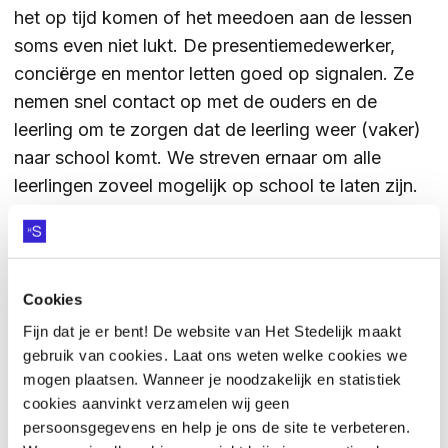
het op tijd komen of het meedoen aan de lessen
soms even niet lukt. De presentiemedewerker,
conciërge en mentor letten goed op signalen. Ze
nemen snel contact op met de ouders en de
leerling om te zorgen dat de leerling weer (vaker)
naar school komt. We streven ernaar om alle
leerlingen zoveel mogelijk op school te laten zijn.
ZIEKMELDING OF TE LAAT
Cookies
Fijn dat je er bent! De website van Het Stedelijk maakt
Wanneer je kind ziek is, meld dit dan zo snel
gebruik van cookies. Laat ons weten welke cookies we
mogelijk aan de locatie waar je kind onderwijs
mogen plaatsen. Wanneer je noodzakelijk en statistiek
volgt. De manier waarop de melding gedaan moet
cookies aanvinkt verzamelen wij geen
worden, verschilt per locatie. Als een leerling te
persoonsgegevens en help je ons de site te verbeteren.
laat is, verwerkt de docent dit in Somtoday. Komt