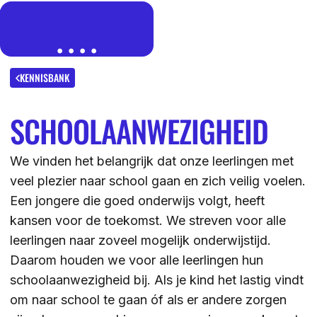
MENU
SLUITEN
IK BEN
KENNISBANK
SCHOOLAANWEZIGHEID
IK WIL MEER WETEN
GROEP 7/8 LEERLING/OUDER
OVER
We vinden het belangrijk dat onze leerlingen met
LEERLING/OUDER VAN HET STEDELIJK
veel plezier naar school gaan en zich veilig voelen.
DE LOCATIES
ACTUEEL
Een jongere die goed onderwijs volgt, heeft
LEERKRACHT GROEP 7/8
DE ACTIVITEITEN
kansen voor de toekomst. We streven voor alle
DE MOGELIJKHEDEN
leerlingen naar zoveel mogelijk onderwijstijd.
KENNISBANK
Daarom houden we voor alle leerlingen hun
DE ORGANISATIE
schoolaanwezigheid bij. Als je kind het lastig vindt
DE OPEN DAGEN
WERKEN BIJ
om naar school te gaan óf als er andere zorgen