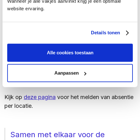
Wanneer je alle vakjes aanvinkt krijg je een optimale
een leerling veelvuldig te laat en is in het gesprek
website ervaring.
met de presentiemedewerker en de mentor geen
gegronde reden hiervoor aangegeven? Dan
Details tonen
schakelt de locatie de leerplichtambtenaar in. Het
kan natuurlijk voorkomen dat een leerling door een
bijzondere situatie te laat is. Dan kun je contact
Alle cookies toestaan
opnemen en dit doorgeven aan de
presentiemedewerker van de locatie.
Aanpassen
Kijk op
deze pagina
voor het melden van absentie
per locatie.
Samen met elkaar voor de